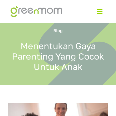
Skip
to
Toggl
content
Navig
Home
Blog
About
Menentukan Gaya
Parenting Yang Cocok
Products
Untuk Anak
Blog
Contact
Shop