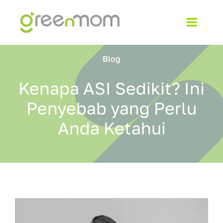
Skip
to
Toggl
content
Navig
Home
Blog
About
Kenapa ASI Sedikit? Ini
Penyebab yang Perlu
Products
Anda Ketahui
Blog
Contact
Shop