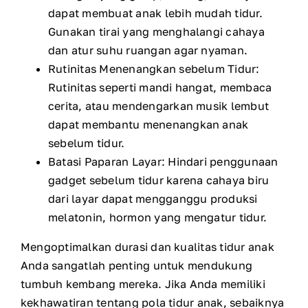
dapat membuat anak lebih mudah tidur.
Gunakan tirai yang menghalangi cahaya
dan atur suhu ruangan agar nyaman.
Rutinitas Menenangkan sebelum Tidur:
Rutinitas seperti mandi hangat, membaca
cerita, atau mendengarkan musik lembut
dapat membantu menenangkan anak
sebelum tidur.
Batasi Paparan Layar: Hindari penggunaan
gadget sebelum tidur karena cahaya biru
dari layar dapat mengganggu produksi
melatonin, hormon yang mengatur tidur.
Mengoptimalkan durasi dan kualitas tidur anak
Anda sangatlah penting untuk mendukung
tumbuh kembang mereka. Jika Anda memiliki
kekhawatiran tentang pola tidur anak, sebaiknya