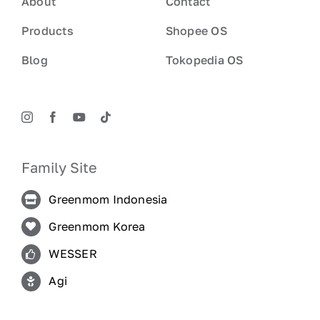
About
Contact
Products
Shopee OS
Blog
Tokopedia OS
Family Site
Greenmom Indonesia
Greenmom Korea
WESSER
Agi