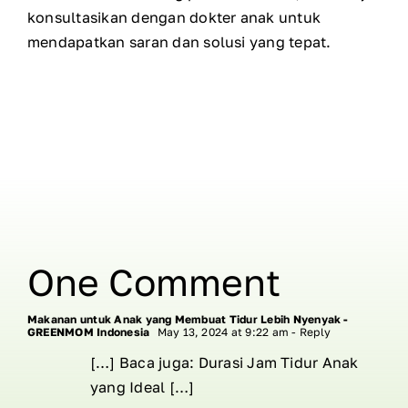
konsultasikan dengan dokter anak untuk
mendapatkan saran dan solusi yang tepat.
One Comment
Makanan untuk Anak yang Membuat Tidur Lebih Nyenyak -
GREENMOM Indonesia
May 13, 2024 at 9:22 am
- Reply
[…] Baca juga: Durasi Jam Tidur Anak
yang Ideal […]