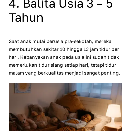
4. Balita Usia 3 – 5
Tahun
Saat anak mulai berusia pra-sekolah, mereka
membutuhkan sekitar 10 hingga 13 jam tidur per
hari. Kebanyakan anak pada usia ini sudah tidak
memerlukan tidur siang setiap hari, tetapi tidur
malam yang berkualitas menjadi sangat penting.