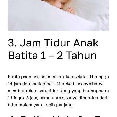
3. Jam Tidur Anak
Batita 1 – 2 Tahun
Batita pada usia ini memerlukan sekitar 11 hingga
14 jam tidur setiap hari. Mereka biasanya hanya
membutuhkan satu tidur siang yang berlangsung
1 hingga 3 jam, sementara sisanya diperoleh dari
tidur malam yang lebih panjang.