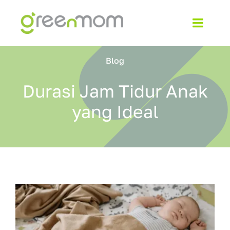
Skip
to
Toggl
content
Navig
Home
Blog
About
Durasi Jam Tidur Anak
yang Ideal
Products
Blog
Contact
Shop