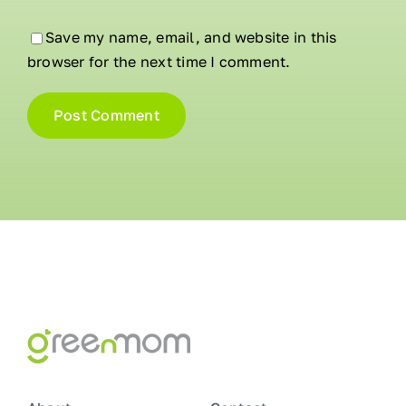
Save my name, email, and website in this
browser for the next time I comment.