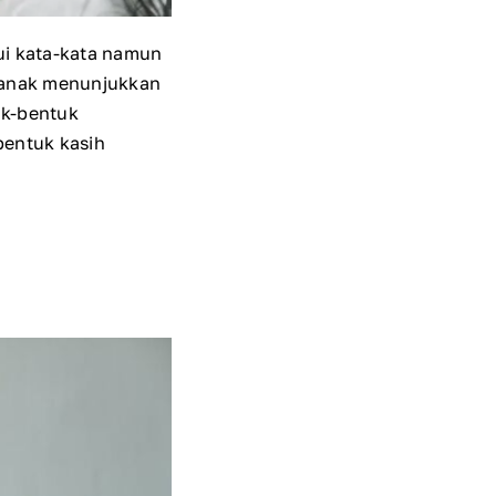
lui kata-kata namun
k anak menunjukkan
uk-bentuk
bentuk kasih