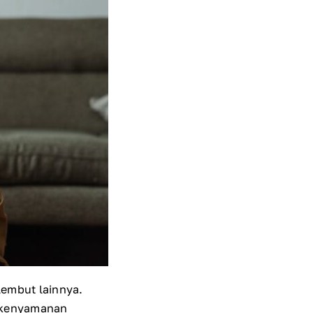
lembut lainnya.
n kenyamanan