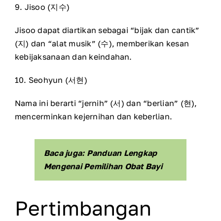
9. Jisoo (지수)
Jisoo dapat diartikan sebagai “bijak dan cantik”
(지) dan “alat musik” (수), memberikan kesan
kebijaksanaan dan keindahan.
10. Seohyun (서현)
Nama ini berarti “jernih” (서) dan “berlian” (현),
mencerminkan kejernihan dan keberlian.
Baca juga: Panduan Lengkap
Mengenai Pemilihan Obat Bayi
Pertimbangan