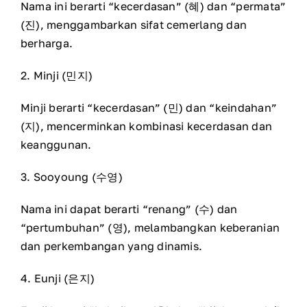
Nama ini berarti “kecerdasan” (혜) dan “permata”
(진), menggambarkan sifat cemerlang dan
berharga.
2. Minji (민지)
Minji berarti “kecerdasan” (민) dan “keindahan”
(지), mencerminkan kombinasi kecerdasan dan
keanggunan.
3. Sooyoung (수영)
Nama ini dapat berarti “renang” (수) dan
“pertumbuhan” (영), melambangkan keberanian
dan perkembangan yang dinamis.
4. Eunji (은지)