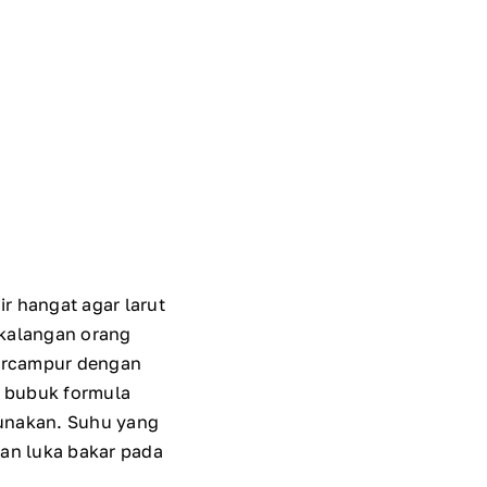
r hangat agar larut
 kalangan orang
tercampur dengan
u bubuk formula
igunakan. Suhu yang
kan luka bakar pada