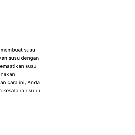
k membuat susu
tkan susu dengan
memastikan susu
unakan
an cara ini, Anda
an kesalahan suhu