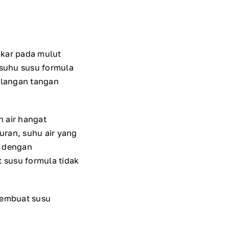
akar pada mulut
 suhu susu formula
elangan tangan
 air hangat
uran, suhu air yang
t dengan
 susu formula tidak
 membuat susu