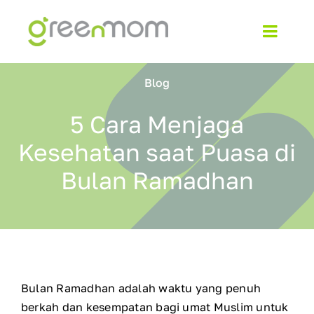
Skip
to
Toggl
content
Navig
Home
Blog
About
5 Cara Menjaga
Kesehatan saat Puasa di
Products
Bulan Ramadhan
Blog
Contact
Bulan Ramadhan adalah waktu yang penuh
Shop
berkah dan kesempatan bagi umat Muslim untuk