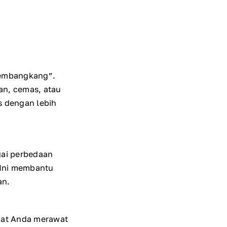
membangkang”.
han, cemas, atau
s dengan lebih
gai perbedaan
 Ini membantu
an.
Saat Anda merawat