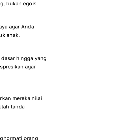
ng, bukan egois.
caya agar Anda
uk anak.
 dasar hingga yang
spresikan agar
kan mereka nilai
alah tanda
nghormati orang