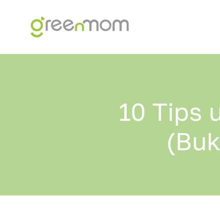
Skip
to
content
10 Tips 
(Buk